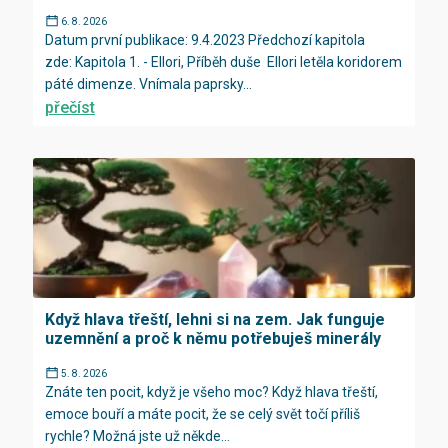
6. 8. 2026
Datum první publikace: 9.4.2023 Předchozí kapitola
zde: Kapitola 1. - Ellori, Příběh duše Ellori letěla koridorem
páté dimenze. Vnímala paprsky...
přečíst
Když hlava třeští, lehni si na zem. Jak funguje
uzemnění a proč k němu potřebuješ minerály
5. 8. 2026
Znáte ten pocit, když je všeho moc? Když hlava třeští,
emoce bouří a máte pocit, že se celý svět točí příliš
rychle? Možná jste už někde...