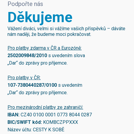
Podpořte nás
Děkujeme
Vážení diváci, velmi si vážíme vašich příspěvků – dáváte
nám naději, že budeme moci pokračovat.
Pro platby zdarma v ČR a Eurozóně:
2502009848/2010
s uvedením slova
„Dar“ do zprávy pro příjemce.
Pro platby v ČR:
107-7380440287/0100
s uvedením
„Dar“ do zprávy pro příjemce.
Pro mezinárodní platby ze zahraničí:
IBAN:
CZ40 0100 0001 0773 8044 0287
BIC/SWIFT kód:
KOMBCZPPXXX
Název účtu: CESTY K SOBĚ