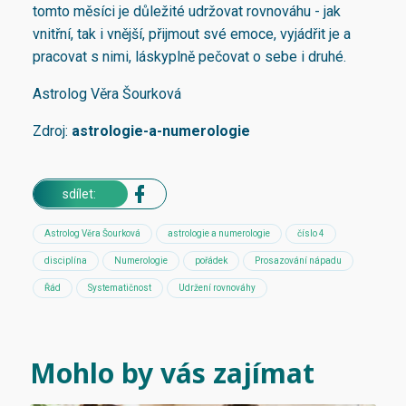
tomto měsíci je důležité udržovat rovnováhu - jak
vnitřní, tak i vnější, přijmout své emoce, vyjádřit je a
pracovat s nimi, láskyplně pečovat o sebe i druhé.
Astrolog Věra Šourková
Zdroj:
astrologie-a-numerologie
sdílet:
Astrolog Věra Šourková
astrologie a numerologie
číslo 4
disciplína
Numerologie
pořádek
Prosazování nápadu
Řád
Systematičnost
Udržení rovnováhy
Mohlo by vás zajímat