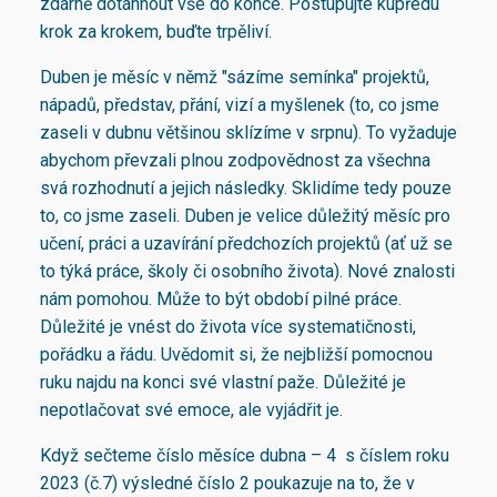
zdárně dotáhnout vše do konce. Postupujte kupředu
krok za krokem, buďte trpěliví.
Duben je měsíc v němž "sázíme semínka" projektů,
nápadů, představ, přání, vizí a myšlenek (to, co jsme
zaseli v dubnu většinou sklízíme v srpnu). To vyžaduje
abychom převzali plnou zodpovědnost za všechna
svá rozhodnutí a jejich následky. Sklidíme tedy pouze
to, co jsme zaseli. Duben je velice důležitý měsíc pro
učení, práci a uzavírání předchozích projektů (ať už se
to týká práce, školy či osobního života). Nové znalosti
nám pomohou. Může to být období pilné práce.
Důležité je vnést do života více systematičnosti,
pořádku a řádu. Uvědomit si, že nejbližší pomocnou
ruku najdu na konci své vlastní paže. Důležité je
nepotlačovat své emoce, ale vyjádřit je.
Když sečteme číslo měsíce dubna – 4 s číslem roku
2023 (č.7) výsledné číslo 2 poukazuje na to, že v