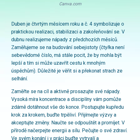
Canva.com
Duben je čtvrtým měsícem roku a č. 4 symbolizuje o
praktickou realizaci, stabilizaci a zakořeňování se. V
dubnu realizujeme nápady z předchozích měsíců.
Zaměřujeme se na budování sebejistoty (čtyřka není
sebevědomé číslo, má stále pocit, že by mohla být
lepší a tím si může uzavřít cestu k mnohým
úspěchům). Důležité je věřit si a překonat strach ze
selhání.
Zaměřte se na cíl a aktivně prosazujte své nápady.
Vysoká míra koncentrace a disciplíny vám pomůže
zdárně dotáhnout vše do konce. Postupujte kupředu
krok za krokem, buďte trpěliví. Přijímejte výzvy a
akceptujte změny. Naučte se odpouštět a promíjet. V
přírodě načerpejte energii a sílu. Pečujte o své zdraví.
Ve svém konání i v práci buďte vytrvalí a