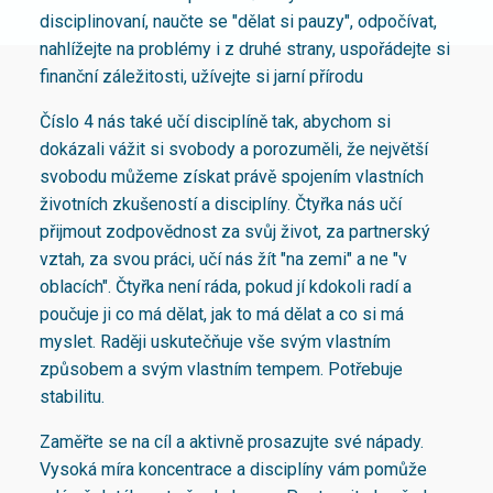
disciplinovaní, naučte se "dělat si pauzy", odpočívat,
nahlížejte na problémy i z druhé strany, uspořádejte si
finanční záležitosti, užívejte si jarní přírodu
Číslo 4 nás také učí disciplíně tak, abychom si
dokázali vážit si svobody a porozuměli, že největší
svobodu můžeme získat právě spojením vlastních
životních zkušeností a disciplíny. Čtyřka nás učí
přijmout zodpovědnost za svůj život, za partnerský
vztah, za svou práci, učí nás žít "na zemi" a ne "v
oblacích". Čtyřka není ráda, pokud jí kdokoli radí a
poučuje ji co má dělat, jak to má dělat a co si má
myslet. Raději uskutečňuje vše svým vlastním
způsobem a svým vlastním tempem. Potřebuje
stabilitu.
Zaměřte se na cíl a aktivně prosazujte své nápady.
Vysoká míra koncentrace a disciplíny vám pomůže