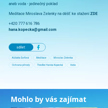
aneb voda - jedinečný poklad
Meditace Miroslava Zelenky na déšť: ke stažení
ZDE
+420 777 616 786
hana.kopecka@gmail.com
sdílet:
Alžběta Šorfová
Meditace
Miroslav Zelenka
Ochrana přírody
Theofee Hanka Kopecká
Voda
Mohlo by vás zajímat