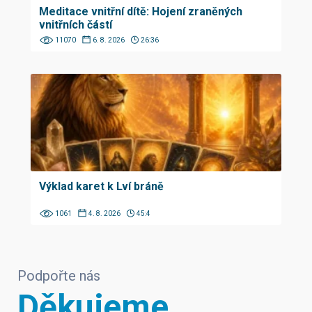
Meditace vnitřní dítě: Hojení zraněných
vnitřních částí
11070
6. 8. 2026
26:36
Výklad karet k Lví bráně
1061
4. 8. 2026
45:4
Podpořte nás
Děkujeme