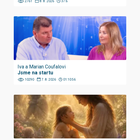
2761
8. 8. 2026
37:6
Iva a Marian Coufalovi
Jsme na startu
10290
7. 8. 2026
01:10:56