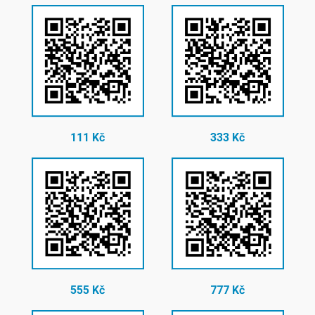
111 Kč
333 Kč
555 Kč
777 Kč