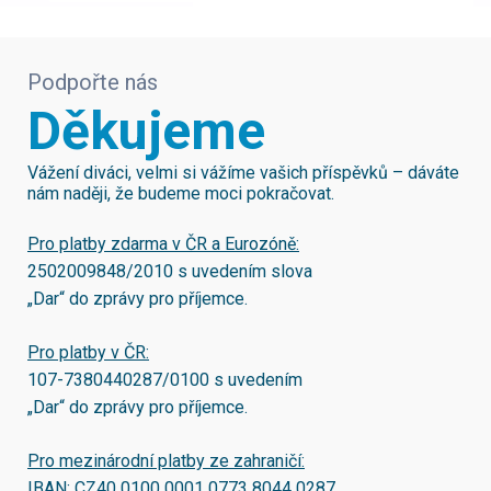
Podpořte nás
Děkujeme
Vážení diváci, velmi si vážíme vašich příspěvků – dáváte
nám naději, že budeme moci pokračovat.
Pro platby zdarma v ČR a Eurozóně:
2502009848/2010
s uvedením slova
„Dar“ do zprávy pro příjemce.
Pro platby v ČR:
107-7380440287/0100
s uvedením
„Dar“ do zprávy pro příjemce.
Pro mezinárodní platby ze zahraničí:
IBAN:
CZ40 0100 0001 0773 8044 0287