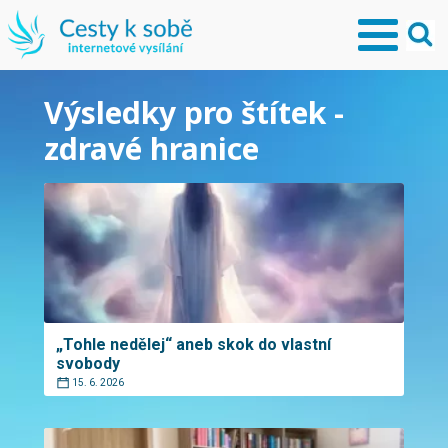
Výsledky pro štítek -
zdravé hranice
„Tohle nedělej“ aneb skok do vlastní
svobody
15. 6. 2026