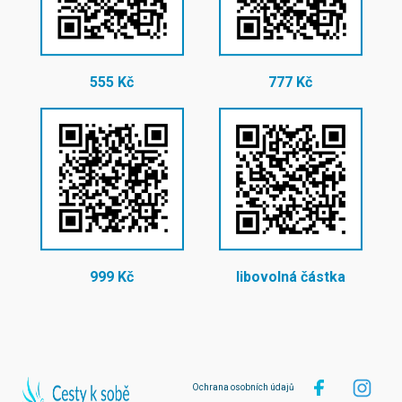
555 Kč
777 Kč
999 Kč
libovolná částka
Ochrana osobních údajů