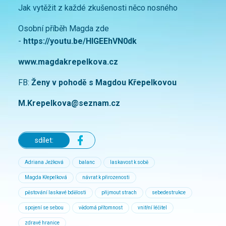
Jak vytěžit z každé zkušenosti něco nosného
Osobní příběh Magda zde
-
https://youtu.be/HlGEEhVN0dk
www.magdakrepelkova.cz
FB:
Ženy v pohodě s Magdou Křepelkovou
M.Krepelkova@seznam.cz
sdílet:
Adriana Ježková
balanc
laskavost k sobě
Magda Křepelková
návrat k přirozenosti
pěstování laskavé bdělosti
přijmout strach
sebedestrukce
spojení se sebou
vědomá přítomnost
vnitřní léčitel
zdravé hranice