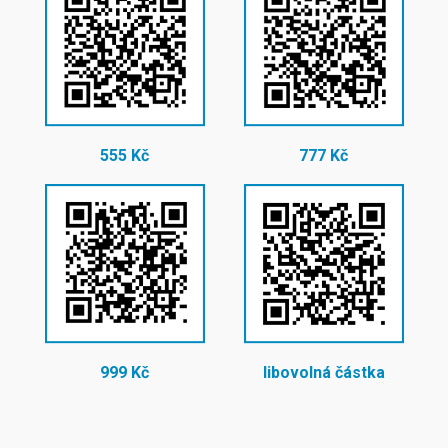
555 Kč
777 Kč
999 Kč
libovolná částka