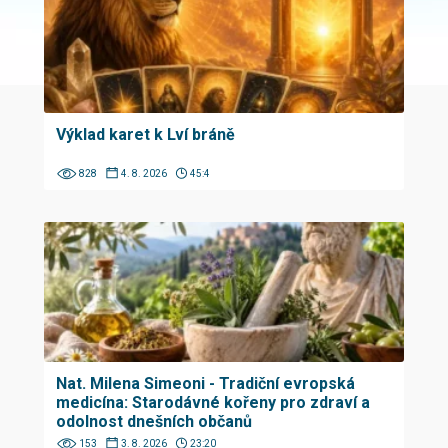
Výklad karet k Lví bráně
828
4. 8. 2026
45:4
Nat. Milena Simeoni - Tradiční evropská
medicína: Starodávné kořeny pro zdraví a
odolnost dnešních občanů
153
3. 8. 2026
23:20