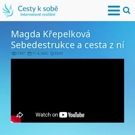
Magda Křepelková
Sebedestrukce a cesta z ní
7297
11. 6. 2022
50:50