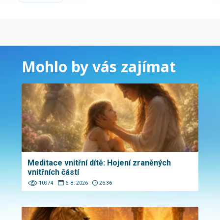
Mohlo by vás zajímat
Meditace vnitřní dítě: Hojení zraněných
vnitřních částí
10974
6. 8. 2026
26:36