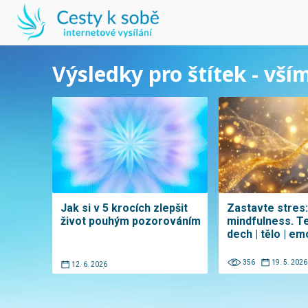
Výsledky pro štítek - vší
Jak si v 5 krocích zlepšit
Zastavte stres
život pouhým pozorováním
mindfulness. T
dech | tělo | e
356
19. 5. 2026
12. 6. 2026