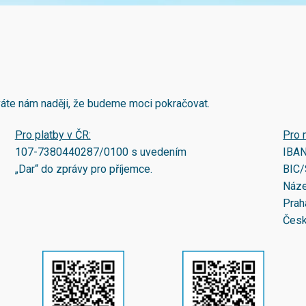
áváte nám naději, že budeme moci pokračovat.
Pro platby v ČR:
Pro 
107-7380440287/0100
s uvedením
IBA
„Dar“ do zprávy pro příjemce.
BIC/
Náze
Prah
Česk