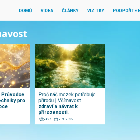
DOMŮ
VIDEA
ČLÁNKY
VIZITKY
PODPOŘTE 
mavost
: Průvodce
Proč náš mozek potřebuje
echniky pro
přírodu | Všímavost
moce
zdraví a návrat k
přirozenosti.
427
7. 9. 2025