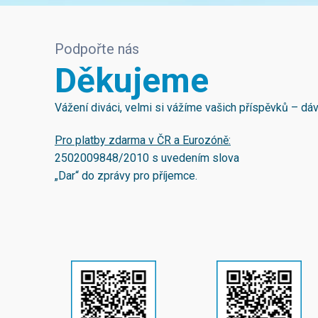
Podpořte nás
Děkujeme
Vážení diváci, velmi si vážíme vašich příspěvků – d
Pro platby zdarma v ČR a Eurozóně:
2502009848/2010
s uvedením slova
„Dar“ do zprávy pro příjemce.