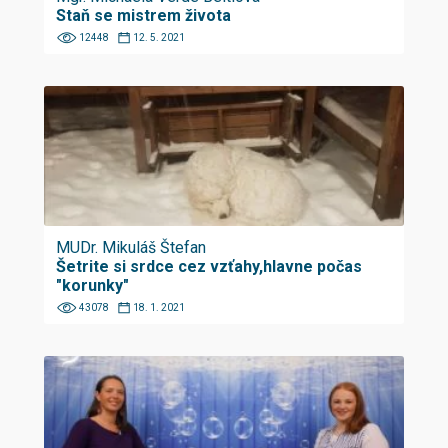
Staň se mistrem života
12448
12. 5. 2021
MUDr. Mikuláš Štefan
Šetrite si srdce cez vzťahy,hlavne počas
"korunky"
43078
18. 1. 2021