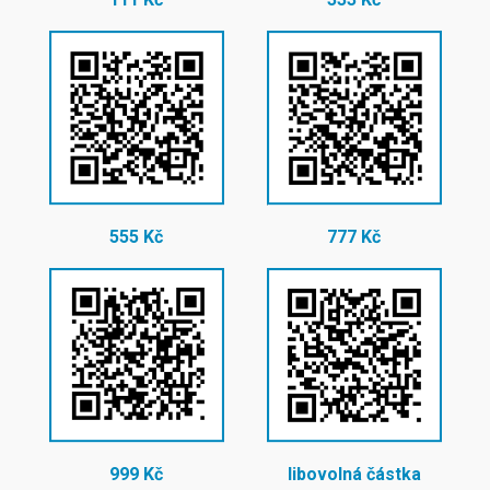
555 Kč
777 Kč
999 Kč
libovolná částka