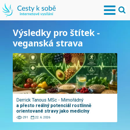
Výsledky pro štítek -
veganská strava
Derrick Tanous MSc - Mimořádný
a přesto reálný potenciál rostlinně
orientované stravy jako medicíny
291
22. 6. 2026