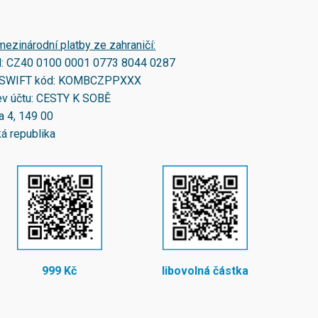
mezinárodní platby ze zahraničí:
N:
CZ40 0100 0001 0773 8044 0287
SWIFT kód:
KOMBCZPPXXX
v účtu: CESTY K SOBĚ
a 4, 149 00
á republika
999 Kč
libovolná částka