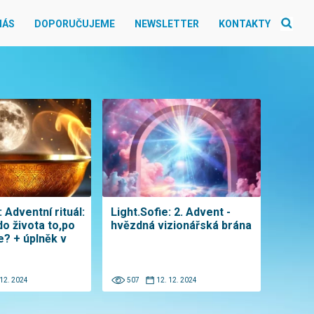
NÁS
DOPORUČUJEME
NEWSLETTER
KONTAKTY
: Adventní rituál:
Light.Sofie: 2. Advent -
do života to,po
hvězdná vizionářská brána
e? + úplněk v
 12. 2024
507
12. 12. 2024