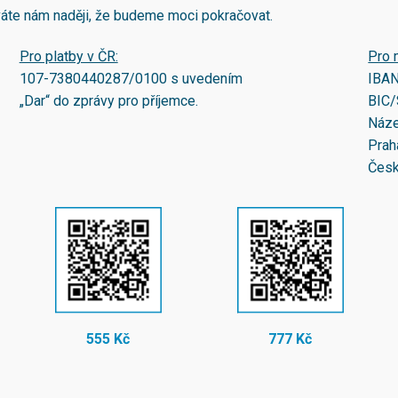
áváte nám naději, že budeme moci pokračovat.
Pro platby v ČR:
Pro 
107-7380440287/0100
s uvedením
IBA
„Dar“ do zprávy pro příjemce.
BIC/
Náze
Prah
Česk
555 Kč
777 Kč