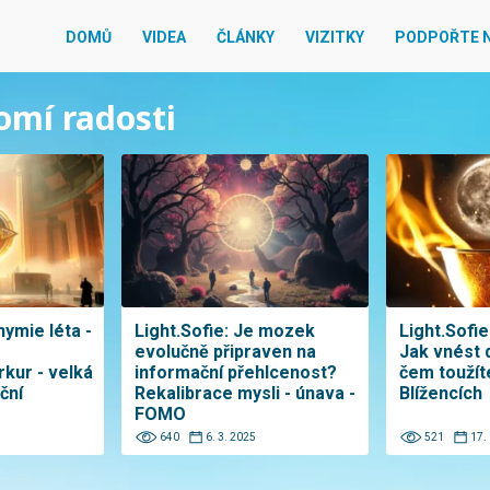
DOMŮ
VIDEA
ČLÁNKY
VIZITKY
PODPOŘTE 
omí radosti
hymie léta -
Light.Sofie: Je mozek
Light.Sofie
evolučně připraven na
Jak vnést 
kur - velká
informační přehlcenost?
čem toužít
ční
Rekalibrace mysli - únava -
Blížencích
FOMO
640
6. 3. 2025
521
17.