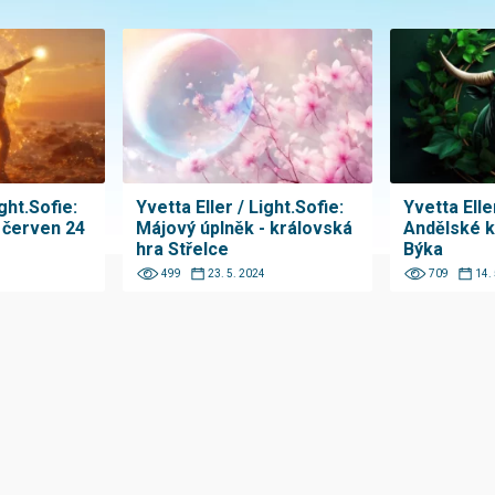
ght.Sofie:
Yvetta Eller / Light.Sofie:
Yvetta Elle
 červen 24
Májový úplněk - královská
Andělské k
hra Střelce
Býka
499
23. 5. 2024
709
14.