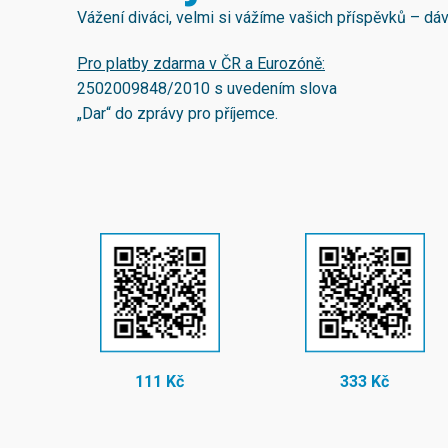
Vážení diváci, velmi si vážíme vašich příspěvků – d
Pro platby zdarma v ČR a Eurozóně:
2502009848/2010
s uvedením slova
„Dar“ do zprávy pro příjemce.
111 Kč
333 Kč