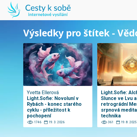
Výsledky pro štítek - Věd
Yvetta Ellerová
Light.Sofie: Alc
Light.Sofie: Novoluní v
Slunce ve Lvu a
Rybách - konec starého
retrográdní Mer
cyklu - příležitost k
srpnová medita
pochopení
technika
1746
19. 3. 2026
361
19. 8. 2025