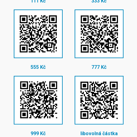
111 Kč
333 Kč
555 Kč
777 Kč
999 Kč
libovolná částka