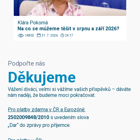
Klára Pokorná
Na co se můžeme těšit v srpnu a září 2026?
14802
31. 7. 2026
24:17
Podpořte nás
Děkujeme
Vážení diváci, velmi si vážíme vašich příspěvků – dáváte
nám naději, že budeme moci pokračovat.
Pro platby zdarma v ČR a Eurozóně:
2502009848/2010
s uvedením slova
„Dar“ do zprávy pro příjemce.