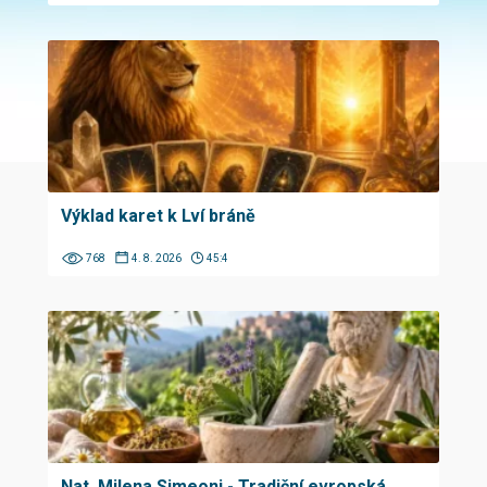
Výklad karet k Lví bráně
768
4. 8. 2026
45:4
Nat. Milena Simeoni - Tradiční evropská