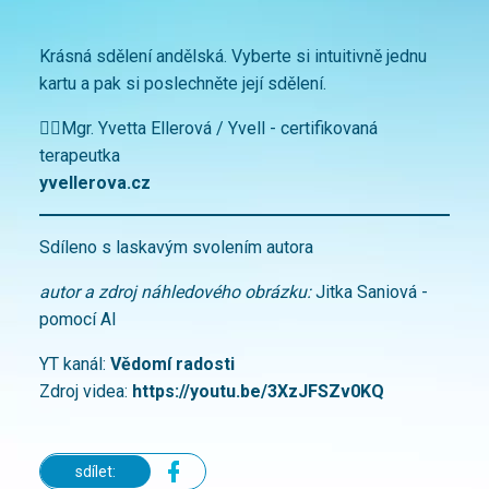
Krásná sdělení andělská. Vyberte si intuitivně jednu
kartu a pak si poslechněte její sdělení.
🙋‍♀️Mgr. Yvetta Ellerová / Yvell - certifikovaná
terapeutka
yvellerova.cz
Sdíleno s laskavým svolením autora
autor a zdroj náhledového obrázku:
Jitka Saniová -
pomocí AI
YT kanál:
Vědomí radosti
Zdroj videa:
https://youtu.be/3XzJFSZv0KQ
sdílet: