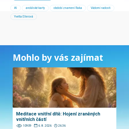
AI
andělské karty
období znamení Raka
Vědomí radosti
Yvetta Ellerová
Mohlo by vás zajímat
Meditace vnitřní dítě: Hojení zraněných
vnitřních částí
10909
6. 8. 2026
26:36