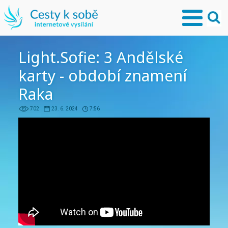
Light.Sofie: 3 Andělské
karty - období znamení
Raka
702
23. 6. 2024
7:56