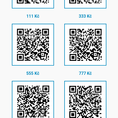
111 Kč
333 Kč
555 Kč
777 Kč