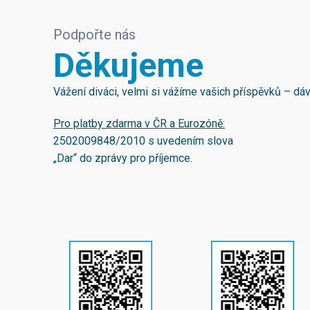
Podpořte nás
Děkujeme
Vážení diváci, velmi si vážíme vašich příspěvků – d
Pro platby zdarma v ČR a Eurozóně:
2502009848/2010
s uvedením slova
„Dar“ do zprávy pro příjemce.