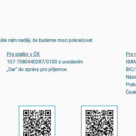
áváte nám naději, že budeme moci pokračovat.
Pro platby v ČR:
Pro 
107-7380440287/0100
s uvedením
IBA
„Dar“ do zprávy pro příjemce.
BIC/
Náze
Prah
Česk