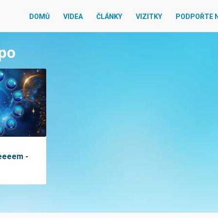
DOMŮ
VIDEA
ČLÁNKY
VIZITKY
PODPOŘTE 
mpo
eeeeem -