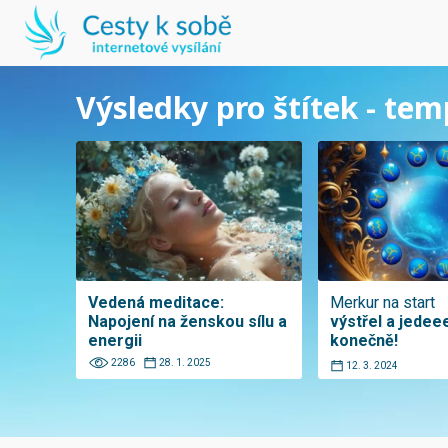
Výsledky pro štítek - te
Vedená meditace:
Merkur na start
Napojení na ženskou sílu a
výstřel a jede
energii
konečně!
2286
28. 1. 2025
12. 3. 2024