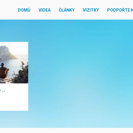
DOMŮ
VIDEA
ČLÁNKY
VIZITKY
PODPOŘTE 
š …