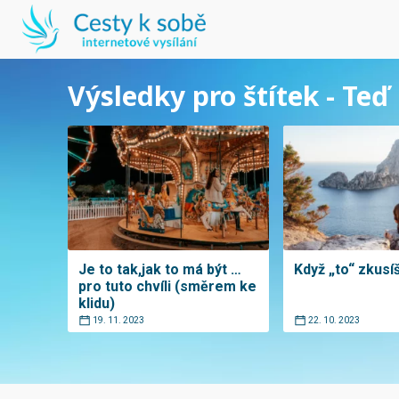
Výsledky pro štítek - Teď
Je to tak,jak to má být …
Když „to“ zkusí
pro tuto chvíli (směrem ke
klidu)
19. 11. 2023
22. 10. 2023