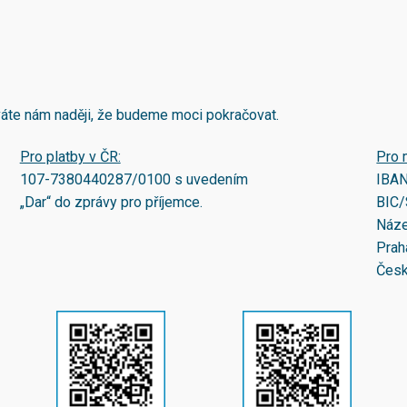
áváte nám naději, že budeme moci pokračovat.
Pro platby v ČR:
Pro 
107-7380440287/0100
s uvedením
IBA
„Dar“ do zprávy pro příjemce.
BIC/
Náze
Prah
Česk