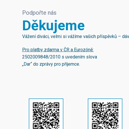
Podpořte nás
Děkujeme
Vážení diváci, velmi si vážíme vašich příspěvků – d
Pro platby zdarma v ČR a Eurozóně:
2502009848/2010
s uvedením slova
„Dar“ do zprávy pro příjemce.