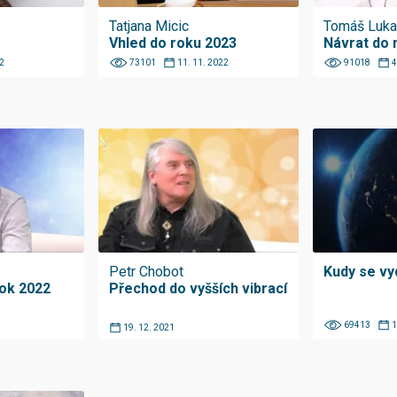
Tatjana Micic
Tomáš Luka
Vhled do roku 2023
Návrat do
2
73101
11. 11. 2022
91018
4
Petr Chobot
Kudy se vy
ok 2022
Přechod do vyšších vibrací
69413
1
19. 12. 2021