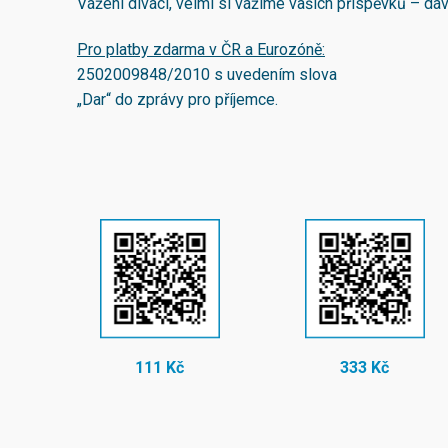
Vážení diváci, velmi si vážíme vašich příspěvků – d
Pro platby zdarma v ČR a Eurozóně:
2502009848/2010
s uvedením slova
„Dar“ do zprávy pro příjemce.
111 Kč
333 Kč