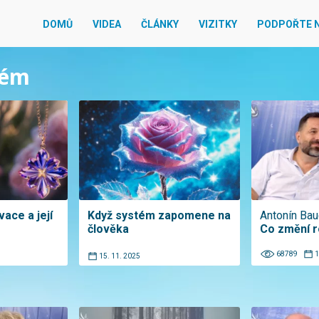
DOMŮ
VIDEA
ČLÁNKY
VIZITKY
PODPOŘTE 
tém
ace a její
Když systém zapomene na
Antonín Ba
člověka
Co změní r
68789
1
15. 11. 2025