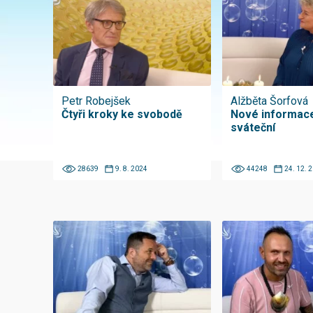
Petr Robejšek
Alžběta Šorfová
Čtyři kroky ke svobodě
Nové informace
sváteční
28639
9. 8. 2024
44248
24. 12. 