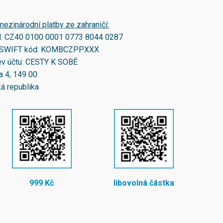
mezinárodní platby ze zahraničí:
N:
CZ40 0100 0001 0773 8044 0287
SWIFT kód:
KOMBCZPPXXX
v účtu: CESTY K SOBĚ
a 4, 149 00
á republika
999 Kč
libovolná částka