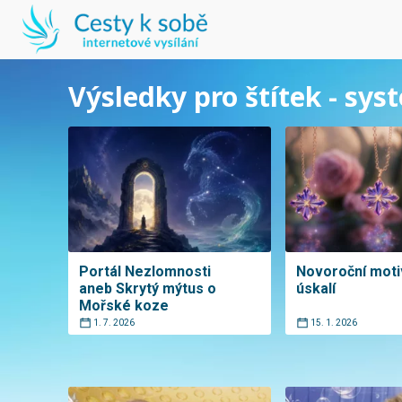
Výsledky pro štítek - sys
Portál Nezlomnosti
Novoroční motiv
aneb Skrytý mýtus o
úskalí
Mořské koze
1. 7. 2026
15. 1. 2026