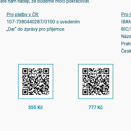
áváte nám naději, že budeme moci pokračovat.
Pro platby v ČR:
Pro 
107-7380440287/0100
s uvedením
IBA
„Dar“ do zprávy pro příjemce.
BIC/
Náze
Prah
Česk
555 Kč
777 Kč