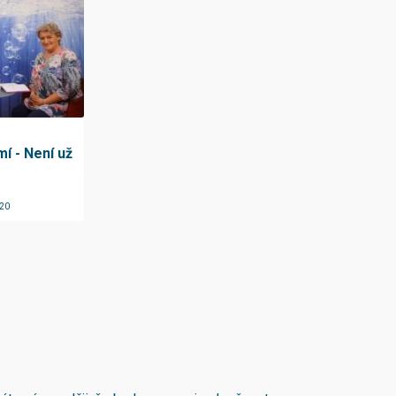
í - Není už
020