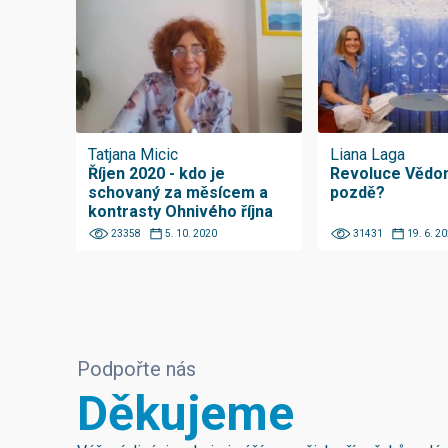
Tatjana Micic
Liana Laga
Říjen 2020 - kdo je
Revoluce Vědom
schovaný za měsícem a
pozdě?
kontrasty Ohnivého října
23358
5. 10. 2020
31431
19. 6. 2
Podpořte nás
Děkujeme