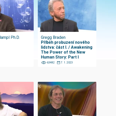
Hampl Ph.D.
Gregg Braden
Příběh probuzení nového
lidstva: část I. / Awakening
The Power of the New
Human Story: Part I
63482
7. 1. 2023