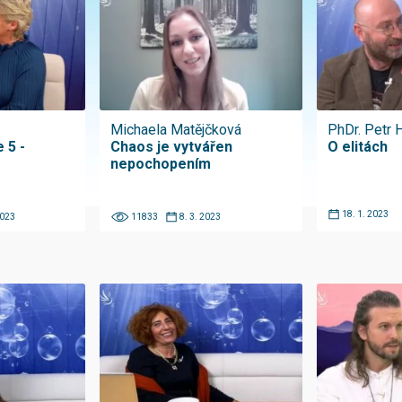
Michaela Matějčková
PhDr. Petr 
 5 -
Chaos je vytvářen
O elitách
nepochopením
18. 1. 2023
2023
11833
8. 3. 2023