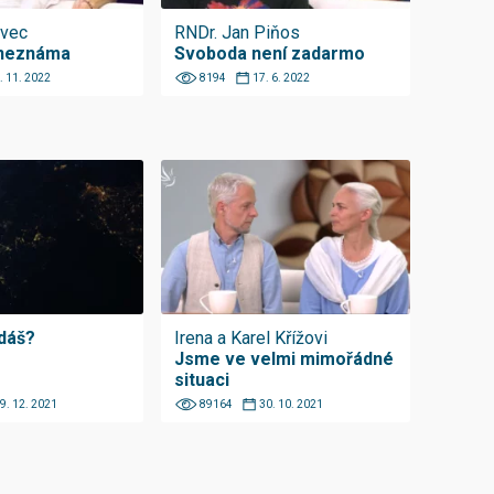
vec
RNDr. Jan Piňos
 neznáma
Svoboda není zadarmo
. 11. 2022
8194
17. 6. 2022
dáš?
Irena a Karel Křížovi
Jsme ve velmi mimořádné
situaci
9. 12. 2021
89164
30. 10. 2021