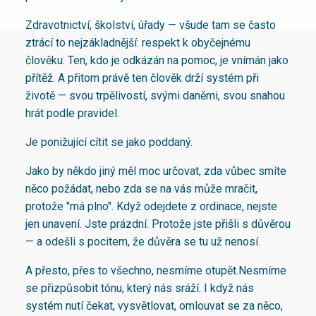
Zdravotnictví, školství, úřady — všude tam se často
ztrácí to nejzákladnější: respekt k obyčejnému
člověku. Ten, kdo je odkázán na pomoc, je vnímán jako
přítěž. A přitom právě ten člověk drží systém při
životě — svou trpělivostí, svými daněmi, svou snahou
hrát podle pravidel.
Je ponižující cítit se jako poddaný.
Jako by někdo jiný měl moc určovat, zda vůbec smíte
něco požádat, nebo zda se na vás může mračit,
protože "má plno". Když odejdete z ordinace, nejste
jen unavení. Jste prázdní. Protože jste přišli s důvěrou
— a odešli s pocitem, že důvěra se tu už nenosí.
A přesto, přes to všechno, nesmíme otupět.Nesmíme
se přizpůsobit tónu, který nás sráží. I když nás
systém nutí čekat, vysvětlovat, omlouvat se za něco,