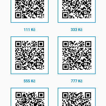
111 Kč
333 Kč
555 Kč
777 Kč