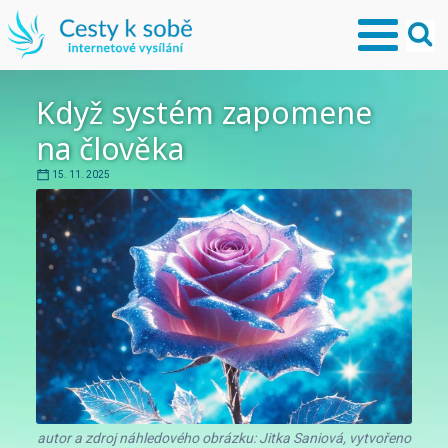
Když systém zapomene
na člověka
15. 11. 2025
autor a zdroj náhledového obrázku: Jitka Saniová, vytvořeno