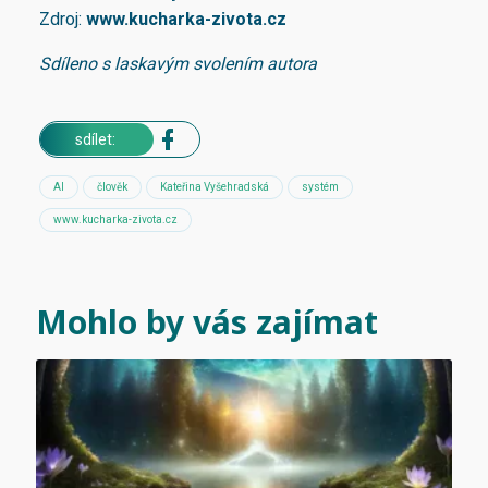
Zdroj:
www.kucharka-zivota.cz
Sdíleno s laskavým svolením autora
sdílet:
AI
člověk
Kateřina Vyšehradská
systém
www.kucharka-zivota.cz
Mohlo by vás zajímat