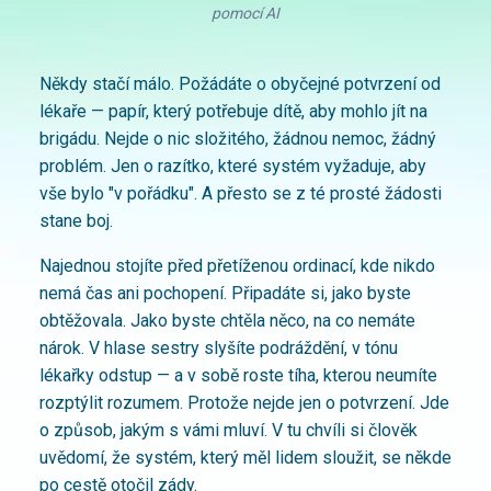
pomocí AI
Někdy stačí málo. Požádáte o obyčejné potvrzení od
lékaře — papír, který potřebuje dítě, aby mohlo jít na
brigádu. Nejde o nic složitého, žádnou nemoc, žádný
problém. Jen o razítko, které systém vyžaduje, aby
vše bylo "v pořádku". A přesto se z té prosté žádosti
stane boj.
Najednou stojíte před přetíženou ordinací, kde nikdo
nemá čas ani pochopení. Připadáte si, jako byste
obtěžovala. Jako byste chtěla něco, na co nemáte
nárok. V hlase sestry slyšíte podráždění, v tónu
lékařky odstup — a v sobě roste tíha, kterou neumíte
rozptýlit rozumem. Protože nejde jen o potvrzení. Jde
o způsob, jakým s vámi mluví. V tu chvíli si člověk
uvědomí, že systém, který měl lidem sloužit, se někde
po cestě otočil zády.