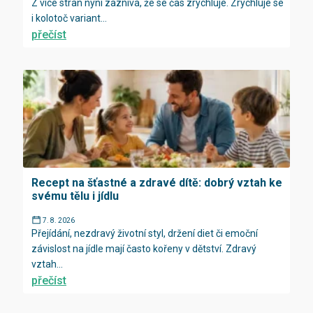
Z více stran nyní zaznívá, že se čas zrychluje. Zrychluje se
i kolotoč variant...
přečíst
Recept na šťastné a zdravé dítě: dobrý vztah ke
svému tělu i jídlu
7. 8. 2026
Přejídání, nezdravý životní styl, držení diet či emoční
závislost na jídle mají často kořeny v dětství. Zdravý
vztah...
přečíst