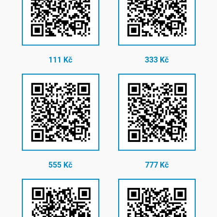
111 Kč
333 Kč
555 Kč
777 Kč