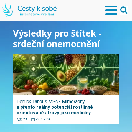
Výsledky pro štítek -
srdeční onemocnění
Derrick Tanous MSc - Mimořádný
a přesto reálný potenciál rostlinně
orientované stravy jako medicíny
291
22. 6. 2026