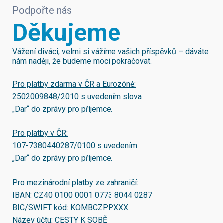
Podpořte nás
Děkujeme
Vážení diváci, velmi si vážíme vašich příspěvků – dáváte
nám naději, že budeme moci pokračovat.
Pro platby zdarma v ČR a Eurozóně:
2502009848/2010
s uvedením slova
„Dar“ do zprávy pro příjemce.
Pro platby v ČR:
107-7380440287/0100
s uvedením
„Dar“ do zprávy pro příjemce.
Pro mezinárodní platby ze zahraničí:
IBAN:
CZ40 0100 0001 0773 8044 0287
BIC/SWIFT kód:
KOMBCZPPXXX
Název účtu: CESTY K SOBĚ