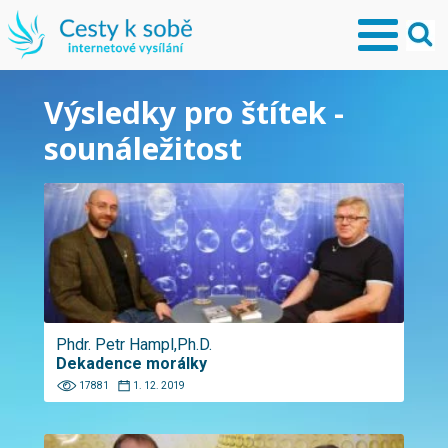
Výsledky pro štítek -
sounáležitost
Phdr. Petr Hampl,Ph.D.
Dekadence morálky
17881
1. 12. 2019