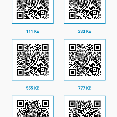
111 Kč
333 Kč
555 Kč
777 Kč