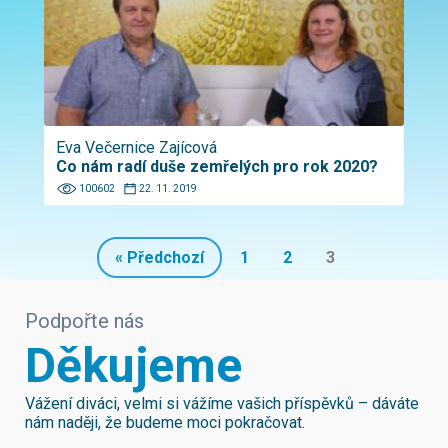
Eva Večernice Zajícová
Co nám radí duše zemřelých pro rok 2020?
100602
22. 11. 2019
« Předchozí
1
2
3
Podpořte nás
Děkujeme
Vážení diváci, velmi si vážíme vašich příspěvků – dáváte
nám naději, že budeme moci pokračovat.