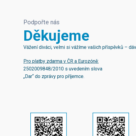
Podpořte nás
Děkujeme
Vážení diváci, velmi si vážíme vašich příspěvků – d
Pro platby zdarma v ČR a Eurozóně:
2502009848/2010
s uvedením slova
„Dar“ do zprávy pro příjemce.