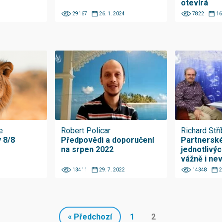
otevírá
29167
26. 1. 2024
7822
16
e
Robert Policar
Richard Stří
 8/8
Předpovědi a doporučení
Partnerské
na srpen 2022
jednotlivý
vážně i nev
13411
29. 7. 2022
14348
2
« Předchozí
1
2