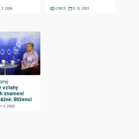
. 1. 2024
21813
9. 12. 2023
brný
 vztahy
ch znamení
ážně: Blíženci
1. 5. 2020