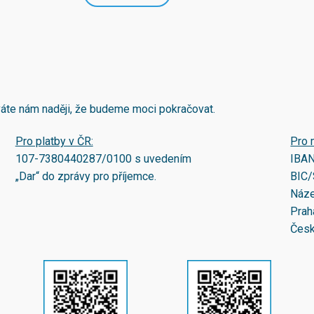
áváte nám naději, že budeme moci pokračovat.
Pro platby v ČR:
Pro 
107-7380440287/0100
s uvedením
IBA
„Dar“ do zprávy pro příjemce.
BIC/
Náze
Prah
Česk