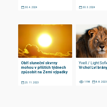
30. 4. 2024
30. 3. 2024
Obří sluneční skvrny
Yvell / Light.Sofi
mohou v příštích týdnech
Vrchol Lví brány
způsobit na Zemi výpadky
1198
8. 8. 2023
25. 11. 2023