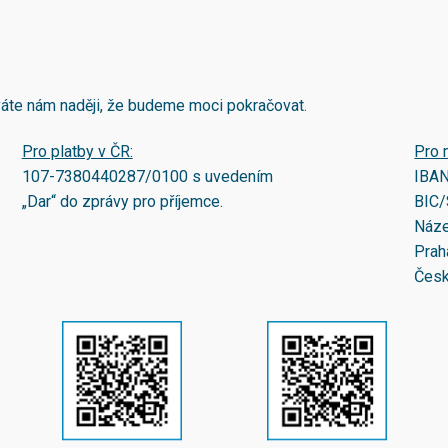
áváte nám naději, že budeme moci pokračovat.
Pro platby v ČR:
Pro 
107-7380440287/0100
s uvedením
IBA
„Dar“ do zprávy pro příjemce.
BIC/
Náze
Prah
Česk