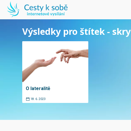
Výsledky pro štítek - skry
O lateralitě
18. 6. 2023