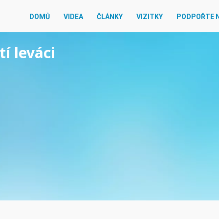
DOMŮ
VIDEA
ČLÁNKY
VIZITKY
PODPOŘTE 
tí leváci