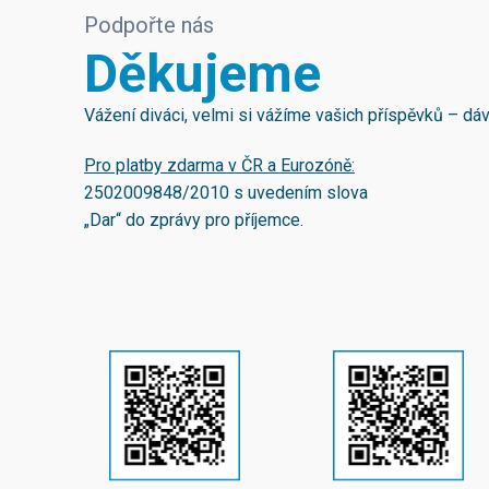
Podpořte nás
Děkujeme
Vážení diváci, velmi si vážíme vašich příspěvků – d
Pro platby zdarma v ČR a Eurozóně:
2502009848/2010
s uvedením slova
„Dar“ do zprávy pro příjemce.