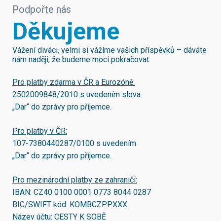
Podpořte nás
Děkujeme
Vážení diváci, velmi si vážíme vašich příspěvků – dáváte
nám naději, že budeme moci pokračovat.
Pro platby zdarma v ČR a Eurozóně:
2502009848/2010
s uvedením slova
„Dar“ do zprávy pro příjemce.
Pro platby v ČR:
107-7380440287/0100
s uvedením
„Dar“ do zprávy pro příjemce.
Pro mezinárodní platby ze zahraničí:
IBAN:
CZ40 0100 0001 0773 8044 0287
BIC/SWIFT kód:
KOMBCZPPXXX
Název účtu: CESTY K SOBĚ