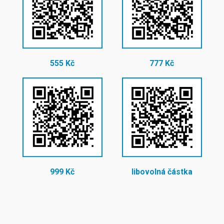
555 Kč
777 Kč
999 Kč
libovolná částka