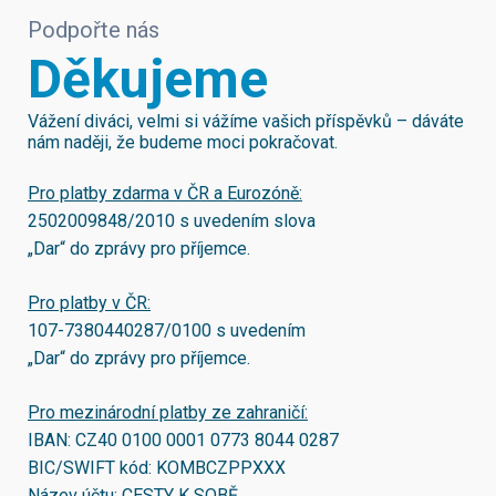
Podpořte nás
Děkujeme
Vážení diváci, velmi si vážíme vašich příspěvků – dáváte
nám naději, že budeme moci pokračovat.
Pro platby zdarma v ČR a Eurozóně:
2502009848/2010
s uvedením slova
„Dar“ do zprávy pro příjemce.
Pro platby v ČR:
107-7380440287/0100
s uvedením
„Dar“ do zprávy pro příjemce.
Pro mezinárodní platby ze zahraničí:
IBAN:
CZ40 0100 0001 0773 8044 0287
BIC/SWIFT kód:
KOMBCZPPXXX
Název účtu: CESTY K SOBĚ