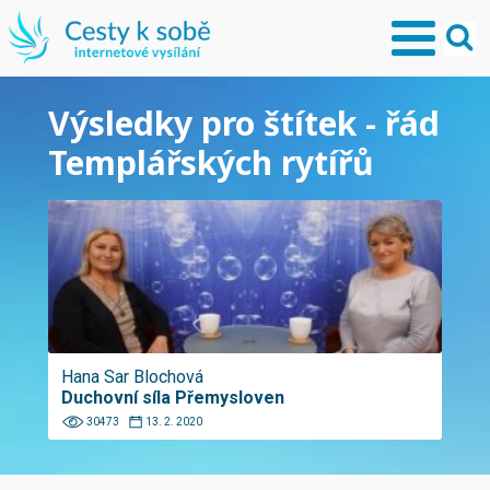
Výsledky pro štítek - řád
Templářských rytířů
Hana Sar Blochová
Duchovní síla Přemysloven
30473
13. 2. 2020