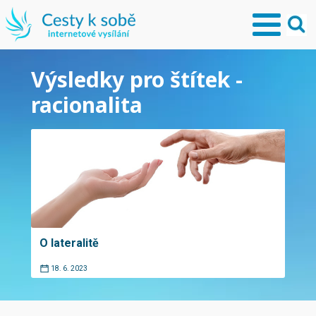
Výsledky pro štítek -
racionalita
O lateralitě
18. 6. 2023