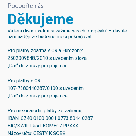
Podpořte nás
Děkujeme
Vážení diváci, velmi si vážíme vašich příspěvků – dáváte
nám naději, že budeme moci pokračovat.
Pro platby zdarma v ČR a Eurozóně:
2502009848/2010
s uvedením slova
„Dar“ do zprávy pro příjemce.
Pro platby v ČR:
107-7380440287/0100
s uvedením
„Dar“ do zprávy pro příjemce.
Pro mezinárodní platby ze zahraničí:
IBAN:
CZ40 0100 0001 0773 8044 0287
BIC/SWIFT kód:
KOMBCZPPXXX
Název účtu: CESTY K SOBĚ