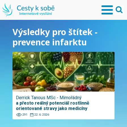
Výsledky pro štítek -
prevence infarktu
Derrick Tanous MSc - Mimořádný
a přesto reálný potenciál rostlinně
orientované stravy jako medicíny
291
22. 6. 2026