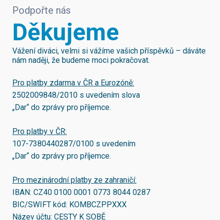
Podpořte nás
Děkujeme
Vážení diváci, velmi si vážíme vašich příspěvků – dáváte
nám naději, že budeme moci pokračovat.
Pro platby zdarma v ČR a Eurozóně:
2502009848/2010
s uvedením slova
„Dar“ do zprávy pro příjemce.
Pro platby v ČR:
107-7380440287/0100
s uvedením
„Dar“ do zprávy pro příjemce.
Pro mezinárodní platby ze zahraničí:
IBAN:
CZ40 0100 0001 0773 8044 0287
BIC/SWIFT kód:
KOMBCZPPXXX
Název účtu: CESTY K SOBĚ