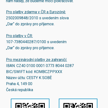
nám naději, že budeme moci pokračovat.
Pro platby zdarma v ČR a Eurozóně:
2502009848/2010
s uvedením slova
„Dar“ do zprávy pro příjemce.
Pro platby v ČR:
107-7380440287/0100
s uvedením
„Dar“ do zprávy pro příjemce.
Pro mezinárodní platby ze zahraničí:
IBAN:
CZ40 0100 0001 0773 8044 0287
BIC/SWIFT kód:
KOMBCZPPXXX
Název účtu: CESTY K SOBĚ
Praha 4, 149 00
Česká republika