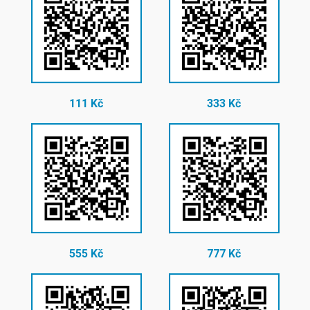
111 Kč
333 Kč
555 Kč
777 Kč