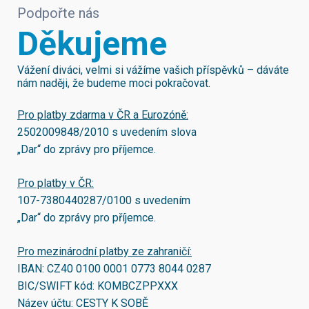
Podpořte nás
Děkujeme
Vážení diváci, velmi si vážíme vašich příspěvků – dáváte
nám naději, že budeme moci pokračovat.
Pro platby zdarma v ČR a Eurozóně:
2502009848/2010
s uvedením slova
„Dar“ do zprávy pro příjemce.
Pro platby v ČR:
107-7380440287/0100
s uvedením
„Dar“ do zprávy pro příjemce.
Pro mezinárodní platby ze zahraničí:
IBAN:
CZ40 0100 0001 0773 8044 0287
BIC/SWIFT kód:
KOMBCZPPXXX
Název účtu: CESTY K SOBĚ