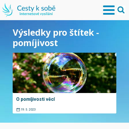
Výsledky pro štítek -
pomíjivost
O pomíjivosti věcí
19. 5. 2023