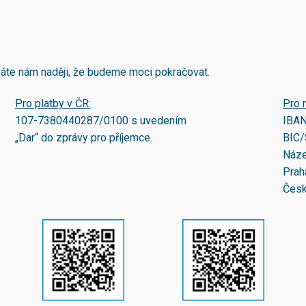
áváte nám naději, že budeme moci pokračovat.
Pro platby v ČR:
Pro 
107-7380440287/0100
s uvedením
IBA
„Dar“ do zprávy pro příjemce.
BIC/
Náze
Prah
Česk