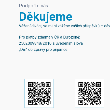
Podpořte nás
Děkujeme
Vážení diváci, velmi si vážíme vašich příspěvků – d
Pro platby zdarma v ČR a Eurozóně:
2502009848/2010
s uvedením slova
„Dar“ do zprávy pro příjemce.