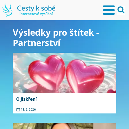
Výsledky pro štítek -
Partnerství
O jiskření
11. 5. 2026