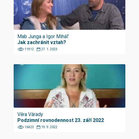
Mab Junga a Igor Mihál'
Jak zachránit vztah?
11912
27. 1. 2023
Věra Várady
Podzimní rovnodennost 23. září 2022
16423
19. 9. 2022