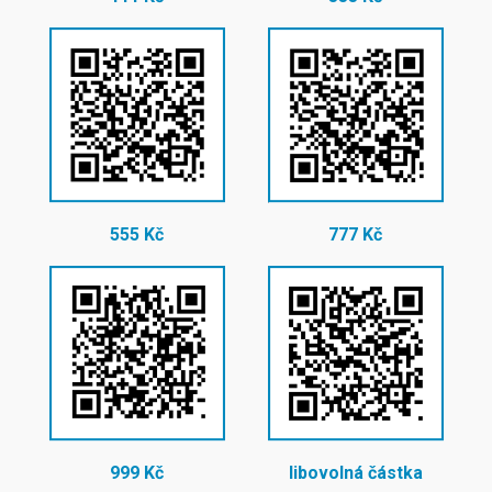
555 Kč
777 Kč
999 Kč
libovolná částka