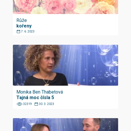
Růže
kořeny
7. 6. 2023
Monika Ben Thabetová
Tajná moc čísla 5
32319
30. 3. 2023