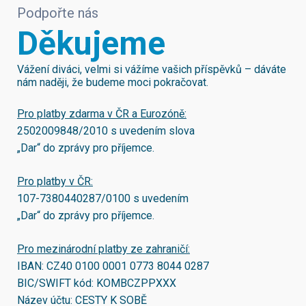
Podpořte nás
Děkujeme
Vážení diváci, velmi si vážíme vašich příspěvků – dáváte
nám naději, že budeme moci pokračovat.
Pro platby zdarma v ČR a Eurozóně:
2502009848/2010
s uvedením slova
„Dar“ do zprávy pro příjemce.
Pro platby v ČR:
107-7380440287/0100
s uvedením
„Dar“ do zprávy pro příjemce.
Pro mezinárodní platby ze zahraničí:
IBAN:
CZ40 0100 0001 0773 8044 0287
BIC/SWIFT kód:
KOMBCZPPXXX
Název účtu: CESTY K SOBĚ