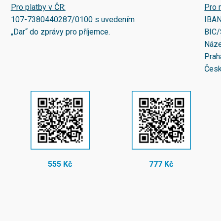
Pro platby v ČR:
Pro 
107-7380440287/0100
s uvedením
IBA
„Dar“ do zprávy pro příjemce.
BIC/
Náze
Prah
Česk
555 Kč
777 Kč