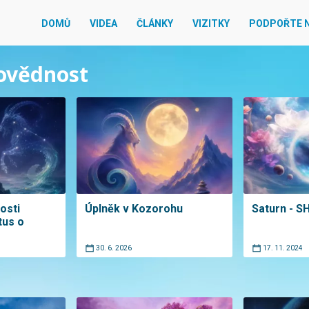
DOMŮ
VIDEA
ČLÁNKY
VIZITKY
PODPOŘTE 
povědnost
osti
Úplněk v Kozorohu
Saturn - S
tus o
30. 6. 2026
17. 11. 2024