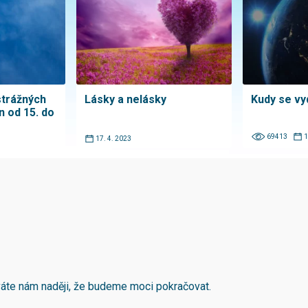
strážných
Lásky a nelásky
Kudy se vy
n od 15. do
69413
1
17. 4. 2023
áváte nám naději, že budeme moci pokračovat.