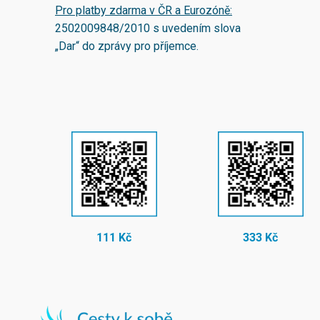
Pro platby zdarma v ČR a Eurozóně:
2502009848/2010
s uvedením slova
„Dar“ do zprávy pro příjemce.
111 Kč
333 Kč