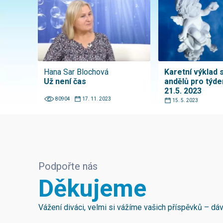
Hana Sar Blochová
Karetní výklad 
Už není čas
andělů pro týde
21.5. 2023
80904
17. 11. 2023
15. 5. 2023
Podpořte nás
Děkujeme
Vážení diváci, velmi si vážíme vašich příspěvků – d