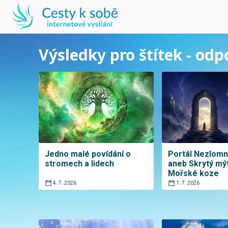
Výsledky pro štítek - od
Jedno malé povídání o
Portál Nezlomn
stromech a lidech
aneb Skrytý mý
Mořské koze
4. 7. 2026
1. 7. 2026