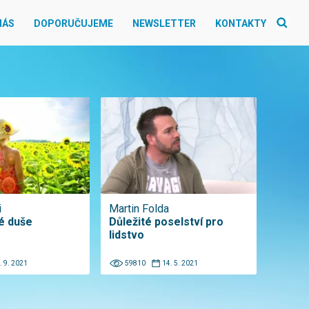
NÁS
DOPORUČUJEME
NEWSLETTER
KONTAKTY
i
Martin Folda
é duše
Důležité poselství pro
lidstvo
. 9. 2021
59810
14. 5. 2021