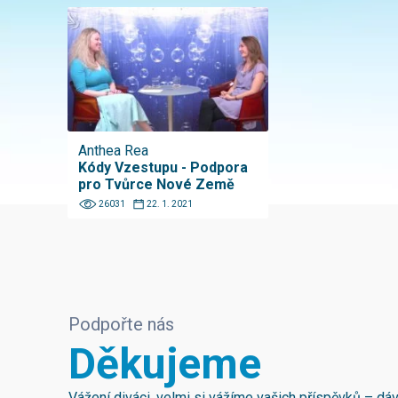
Anthea Rea
Kódy Vzestupu - Podpora
pro Tvůrce Nové Země
26031
22. 1. 2021
Podpořte nás
Děkujeme
Vážení diváci, velmi si vážíme vašich příspěvků – d