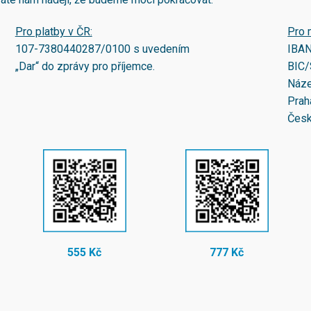
Pro platby v ČR:
Pro 
107-7380440287/0100
s uvedením
IBA
„Dar“ do zprávy pro příjemce.
BIC/
Náze
Prah
Česk
555 Kč
777 Kč