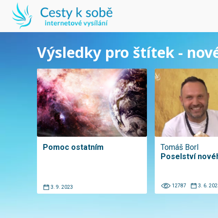
Výsledky pro štítek - no
Pomoc ostatním
Tomáš Borl
Poselství nové
12787
3. 6. 202
3. 9. 2023