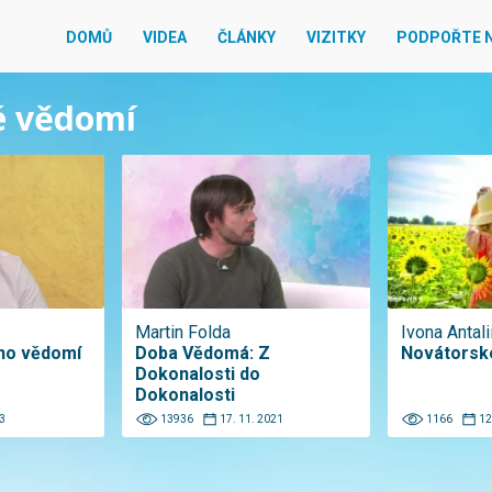
DOMŮ
VIDEA
ČLÁNKY
VIZITKY
PODPOŘTE 
vé vědomí
Martin Folda
Ivona Antali
ho vědomí
Doba Vědomá: Z
Novátorsk
Dokonalosti do
Dokonalosti
3
13936
17. 11. 2021
1166
12