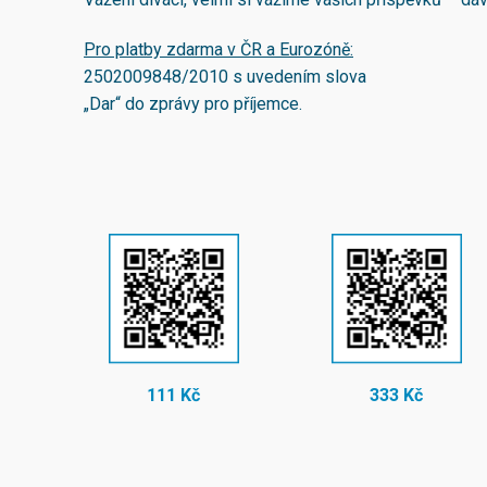
Pro platby zdarma v ČR a Eurozóně:
2502009848/2010
s uvedením slova
„Dar“ do zprávy pro příjemce.
111 Kč
333 Kč