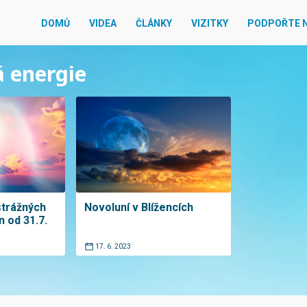
DOMŮ
VIDEA
ČLÁNKY
VIZITKY
PODPOŘTE 
á energie
strážných
Novoluní v Blížencích
n od 31.7.
17. 6. 2023