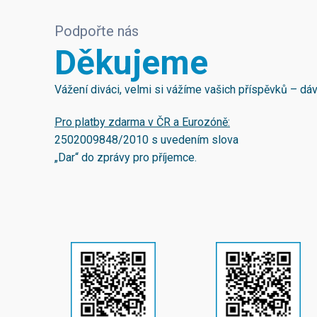
Podpořte nás
Děkujeme
Vážení diváci, velmi si vážíme vašich příspěvků – d
Pro platby zdarma v ČR a Eurozóně:
2502009848/2010
s uvedením slova
„Dar“ do zprávy pro příjemce.