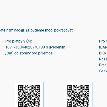
áváte nám naději, že budeme moci pokračovat.
Pro platby v ČR:
Pro 
107-7380440287/0100
s uvedením
IBA
„Dar“ do zprávy pro příjemce.
BIC/
Náze
Prah
Česk