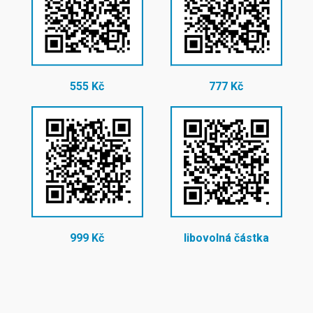
555 Kč
777 Kč
999 Kč
libovolná částka