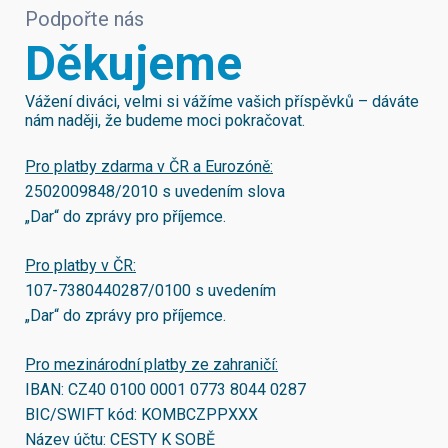
Podpořte nás
Děkujeme
Vážení diváci, velmi si vážíme vašich příspěvků – dáváte
nám naději, že budeme moci pokračovat.
Pro platby zdarma v ČR a Eurozóně:
2502009848/2010
s uvedením slova
„Dar“ do zprávy pro příjemce.
Pro platby v ČR:
107-7380440287/0100
s uvedením
„Dar“ do zprávy pro příjemce.
Pro mezinárodní platby ze zahraničí:
IBAN:
CZ40 0100 0001 0773 8044 0287
BIC/SWIFT kód:
KOMBCZPPXXX
Název účtu: CESTY K SOBĚ