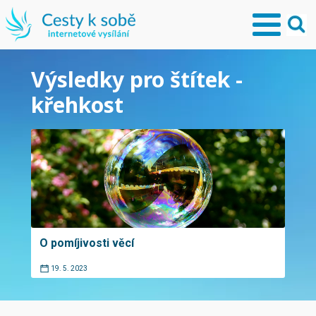
Výsledky pro štítek -
křehkost
O pomíjivosti věcí
19. 5. 2023