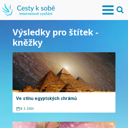
Výsledky pro štítek -
kněžky
Ve stínu egyptských chrámů
8. 5. 2023