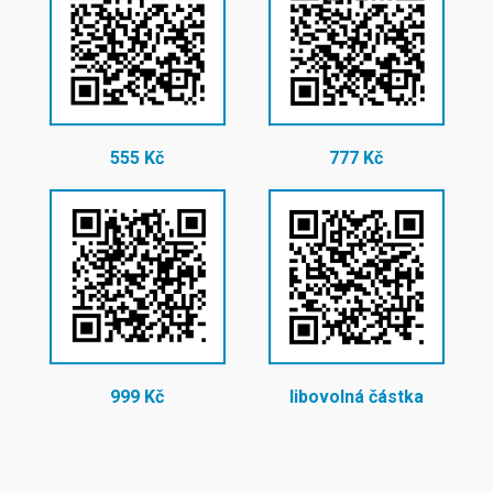
555 Kč
777 Kč
999 Kč
libovolná částka