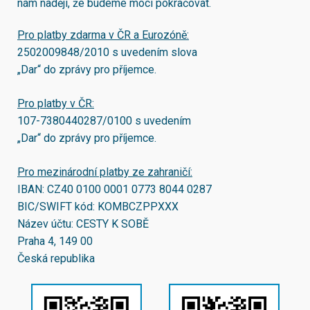
nám naději, že budeme moci pokračovat.
Pro platby zdarma v ČR a Eurozóně:
2502009848/2010
s uvedením slova
„Dar“ do zprávy pro příjemce.
Pro platby v ČR:
107-7380440287/0100
s uvedením
„Dar“ do zprávy pro příjemce.
Pro mezinárodní platby ze zahraničí:
IBAN:
CZ40 0100 0001 0773 8044 0287
BIC/SWIFT kód:
KOMBCZPPXXX
Název účtu: CESTY K SOBĚ
Praha 4, 149 00
Česká republika