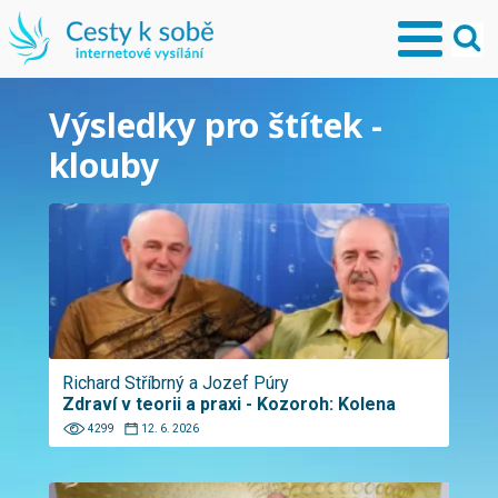
Výsledky pro štítek -
klouby
Richard Stříbrný a Jozef Púry
Zdraví v teorii a praxi - Kozoroh: Kolena
4299
12. 6. 2026