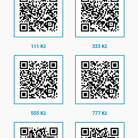
111 Kč
333 Kč
555 Kč
777 Kč