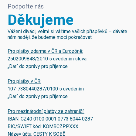
Podpořte nás
Děkujeme
Vážení diváci, velmi si vážíme vašich příspěvků – dáváte
nám naději, že budeme moci pokračovat.
Pro platby zdarma v ČR a Eurozóně:
2502009848/2010
s uvedením slova
„Dar“ do zprávy pro příjemce.
Pro platby v ČR:
107-7380440287/0100
s uvedením
„Dar“ do zprávy pro příjemce.
Pro mezinárodní platby ze zahraničí:
IBAN:
CZ40 0100 0001 0773 8044 0287
BIC/SWIFT kód:
KOMBCZPPXXX
Název účtu: CESTY K SOBĚ