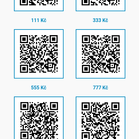
111 Kč
333 Kč
555 Kč
777 Kč