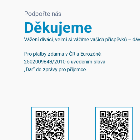
Podpořte nás
Děkujeme
Vážení diváci, velmi si vážíme vašich příspěvků – d
Pro platby zdarma v ČR a Eurozóně:
2502009848/2010
s uvedením slova
„Dar“ do zprávy pro příjemce.