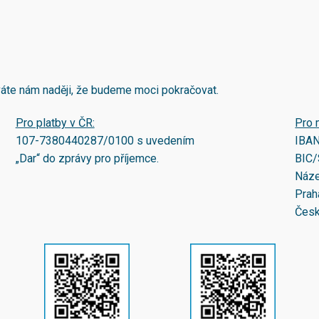
áváte nám naději, že budeme moci pokračovat.
Pro platby v ČR:
Pro 
107-7380440287/0100
s uvedením
IBA
„Dar“ do zprávy pro příjemce.
BIC/
Náze
Prah
Česk