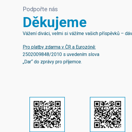
Podpořte nás
Děkujeme
Vážení diváci, velmi si vážíme vašich příspěvků – d
Pro platby zdarma v ČR a Eurozóně:
2502009848/2010
s uvedením slova
„Dar“ do zprávy pro příjemce.