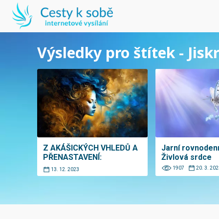
Výsledky pro štítek - Jisk
Z AKÁŠICKÝCH VHLEDŮ A
Jarní rovnoden
PŘENASTAVENÍ:
Živlová srdce
1907
20. 3. 202
13. 12. 2023