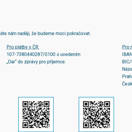
áváte nám naději, že budeme moci pokračovat.
Pro platby v ČR:
Pro 
107-7380440287/0100
s uvedením
IBA
„Dar“ do zprávy pro příjemce.
BIC/
Náze
Prah
Česk