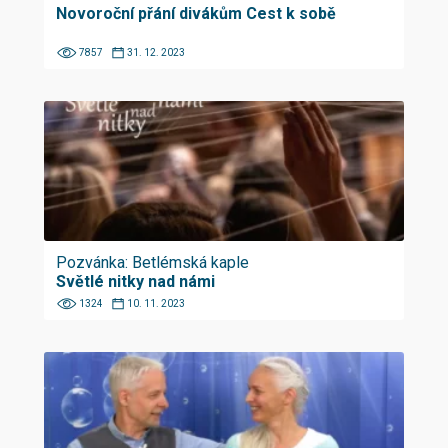
Novoroční přání divákům Cest k sobě
7857
31. 12. 2023
Pozvánka: Betlémská kaple
Světlé nitky nad námi
1324
10. 11. 2023