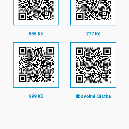
555 Kč
777 Kč
999 Kč
libovolná částka