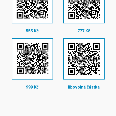
555 Kč
777 Kč
999 Kč
libovolná částka