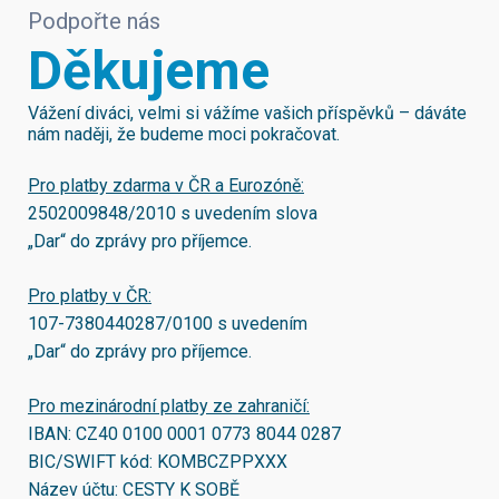
Podpořte nás
Děkujeme
Vážení diváci, velmi si vážíme vašich příspěvků – dáváte
nám naději, že budeme moci pokračovat.
Pro platby zdarma v ČR a Eurozóně:
2502009848/2010
s uvedením slova
„Dar“ do zprávy pro příjemce.
Pro platby v ČR:
107-7380440287/0100
s uvedením
„Dar“ do zprávy pro příjemce.
Pro mezinárodní platby ze zahraničí:
IBAN:
CZ40 0100 0001 0773 8044 0287
BIC/SWIFT kód:
KOMBCZPPXXX
Název účtu: CESTY K SOBĚ