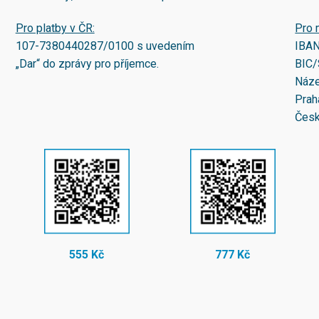
Pro platby v ČR:
Pro 
107-7380440287/0100
s uvedením
IBA
„Dar“ do zprávy pro příjemce.
BIC/
Náze
Prah
Česk
555 Kč
777 Kč