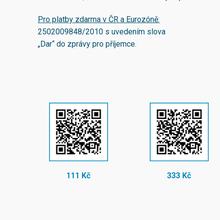
Pro platby zdarma v ČR a Eurozóně:
2502009848/2010
s uvedením slova
„Dar“ do zprávy pro příjemce.
111 Kč
333 Kč