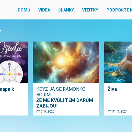
DOMŮ
VIDEA
ČLÁNKY
VIZITKY
PODPOŘTE 
y
mapa k
KDYŽ JÁ SE RAMONKO
Živa
BOJÍM
ŽE MĚ KVŮLI TĚM DARŮM
ZABIJOU!
3. 5. 2025
31. 7. 2024