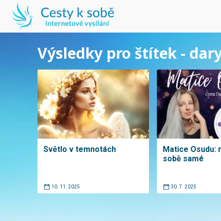
Výsledky pro štítek - dar
Světlo v temnotách
Matice Osudu: 
sobě samé
10. 11. 2025
30. 7. 2025