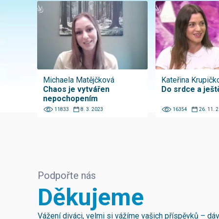
Michaela Matějčková
Kateřina Krupičk
Chaos je vytvářen
Do srdce a ještě
nepochopením
11833
8. 3. 2023
16354
26. 11. 
Podpořte nás
Děkujeme
Vážení diváci, velmi si vážíme vašich příspěvků – d