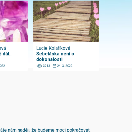
ová
Lucie Kolaříková
 dál..
Sebeláska není o
dokonalosti
2022
3743
24. 3. 2022
áváte nám naději, že budeme moci pokračovat.