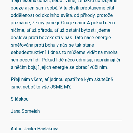
mají někomu ublížit, neboť víme, že takto ubližujeme
pouze a jen sami sobě. V tu chvíli přestaneme cítit
oddělenost od okolního světa, od přírody, protože
poznáme, že my jsme jí. Ona je námi. A pokud něco
ničíme, ať už přírodu, ať už ostatní bytosti, jdeme
doslova proti božskosti v nás. Tato naše energie
směřována proti bohu v nás se tak stane
sebedestruktivní. I dnes to můžeme vidět na mnoha
nemocech lidí. Pokud lidé něco odmítají, nepřijímají či
s něčím bojují, jejich energie se obrací vůči nim.
Přeji nám všem, ať jednou spatříme kým skutečně
jsme, neboť to vše JSME MY.
S láskou
Jana Someiah
Autor: Janka Havláková