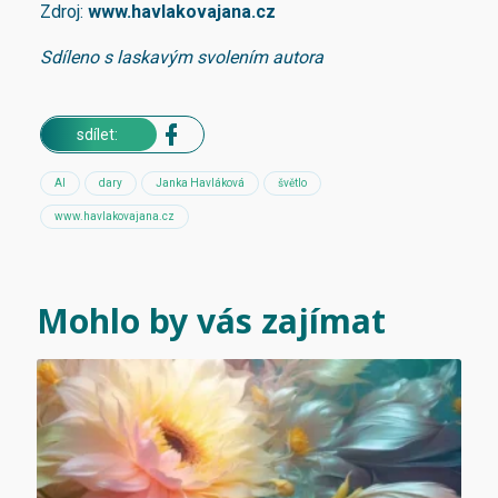
Zdroj:
www.havlakovajana.cz
Sdíleno s laskavým svolením autora
sdílet:
AI
dary
Janka Havláková
švětlo
www.havlakovajana.cz
Mohlo by vás zajímat