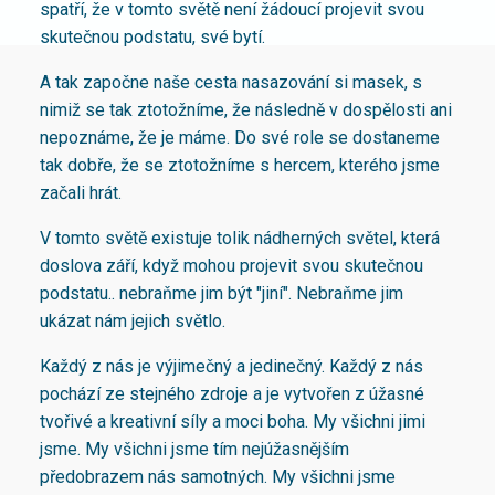
spatří, že v tomto světě není žádoucí projevit svou
skutečnou podstatu, své bytí.
A tak započne naše cesta nasazování si masek, s
nimiž se tak ztotožníme, že následně v dospělosti ani
nepoznáme, že je máme. Do své role se dostaneme
tak dobře, že se ztotožníme s hercem, kterého jsme
začali hrát.
V tomto světě existuje tolik nádherných světel, která
doslova září, když mohou projevit svou skutečnou
podstatu.. nebraňme jim být "jiní". Nebraňme jim
ukázat nám jejich světlo.
Každý z nás je výjimečný a jedinečný. Každý z nás
pochází ze stejného zdroje a je vytvořen z úžasné
tvořivé a kreativní síly a moci boha. My všichni jimi
jsme. My všichni jsme tím nejúžasnějším
předobrazem nás samotných. My všichni jsme