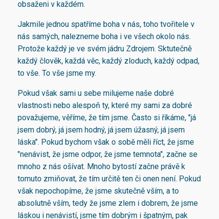
obsaženi v každém.
Jakmile jednou spatříme boha v nás, toho tvořitele v
nás samých, nalezneme boha i ve všech okolo nás.
Protože každý je ve svém jádru Zdrojem. Sktutečně
každý člověk, každá věc, každý zloduch, každý odpad,
to vše. To vše jsme my.
Pokud však sami u sebe milujeme naše dobré
vlastnosti nebo alespoň ty, které my sami za dobré
považujeme, věříme, že tím jsme. Často si říkáme, "já
jsem dobrý, já jsem hodný, já jsem úžasný, já jsem
láska". Pokud bychom však o sobě měli říct, že jsme
"nenávist, že jsme odpor, že jsme temnota", začne se
mnoho z nás ošívat. Mnoho bytostí začne právě k
tomuto zmiňovat, že tím určitě ten či onen není. Pokud
však nepochopíme, že jsme skutečně vším, a to
absolutně vším, tedy že jsme zlem i dobrem, že jsme
láskou i nenávistí, jsme tím dobrým i špatným, pak