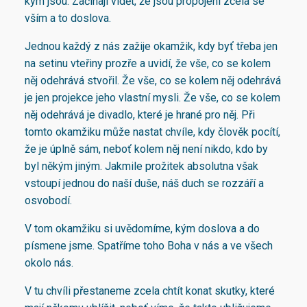
kým jsou. Začínají vidět, že jsou propojeni zcela se
vším a to doslova.
Jednou každý z nás zažije okamžik, kdy byť třeba jen
na setinu vteřiny prozře a uvidí, že vše, co se kolem
něj odehrává stvořil. Že vše, co se kolem něj odehrává
je jen projekce jeho vlastní mysli. Že vše, co se kolem
něj odehrává je divadlo, které je hrané pro něj. Při
tomto okamžiku může nastat chvíle, kdy člověk pocítí,
že je úplně sám, neboť kolem něj není nikdo, kdo by
byl někým jiným. Jakmile prožitek absolutna však
vstoupí jednou do naší duše, náš duch se rozzáří a
osvobodí.
V tom okamžiku si uvědomíme, kým doslova a do
písmene jsme. Spatříme toho Boha v nás a ve všech
okolo nás.
V tu chvíli přestaneme zcela chtít konat skutky, které