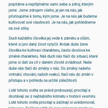
popíráme a nepřijímáme sami sebe a zdroj, kterým
jsme. Jsme zdrojem všeho, je jen na nás, jak
přistoupíme k tomu, kým jsme. Je na nás jak budeme
kultivovat své vlastnosti. Je na nás, jak pohlédneme
na své stíny.
Duch každého člověka jej vede k záměru a cílům,
které si pro daný život vytyčil. Avšak duše žene
člověka ke kultivaci charakteru, často doslova ke
změně charakteru. Náš duch nás tlačí do situací, které
jsme si dali za cíl v daném životě zvládnout. Naše
duše nás tlačí do změny v nás. Do změny našeho
vnímání, chování, našich reakcí, tlačí nás do změn v
přístupu a v pohledu na určité záležitosti.
Lidé tohoto světa se právě probouzejí, procitají a
dostávají se z nejhlubšího kómatu v historii vesmíru.
Lidé tohoto světa procitají a začínají si uvědomovat,