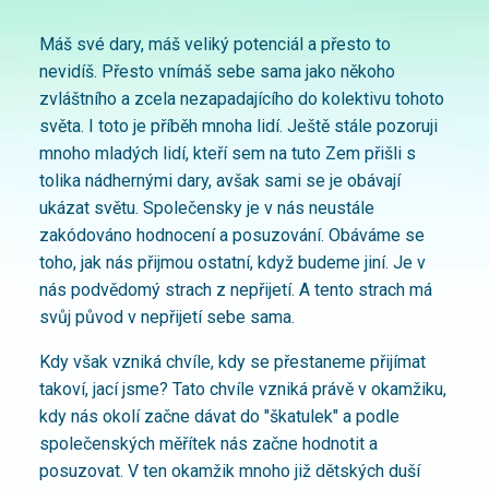
Máš své dary, máš veliký potenciál a přesto to
nevidíš. Přesto vnímáš sebe sama jako někoho
zvláštního a zcela nezapadajícího do kolektivu tohoto
světa. I toto je příběh mnoha lidí. Ještě stále pozoruji
mnoho mladých lidí, kteří sem na tuto Zem přišli s
tolika nádhernými dary, avšak sami se je obávají
ukázat světu. Společensky je v nás neustále
zakódováno hodnocení a posuzování. Obáváme se
toho, jak nás přijmou ostatní, když budeme jiní. Je v
nás podvědomý strach z nepřijetí. A tento strach má
svůj původ v nepřijetí sebe sama.
Kdy však vzniká chvíle, kdy se přestaneme přijímat
takoví, jací jsme? Tato chvíle vzniká právě v okamžiku,
kdy nás okolí začne dávat do "škatulek" a podle
společenských měřítek nás začne hodnotit a
posuzovat. V ten okamžik mnoho již dětských duší