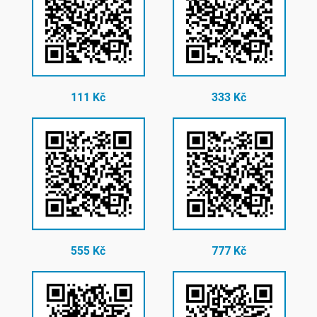
111 Kč
333 Kč
555 Kč
777 Kč