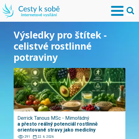
Výsledky pro štítek -
celistvé rostlinné
potraviny
Derrick Tanous MSc - Mimořádný
a přesto reálný potenciál rostlinně
orientované stravy jako medicíny
291
22. 6. 2026