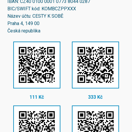
IBAN:
CZ40 0100 0001 0773 8044 0287
BIC/SWIFT kód:
KOMBCZPPXXX
Název účtu: CESTY K SOBĚ
Praha 4, 149 00
Česká republika
111 Kč
333 Kč