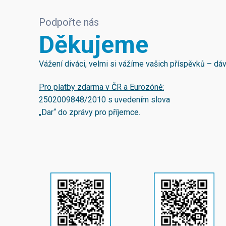
Podpořte nás
Děkujeme
Vážení diváci, velmi si vážíme vašich příspěvků – d
Pro platby zdarma v ČR a Eurozóně:
2502009848/2010
s uvedením slova
„Dar“ do zprávy pro příjemce.