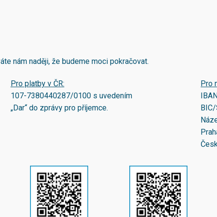
áváte nám naději, že budeme moci pokračovat.
Pro platby v ČR:
Pro 
107-7380440287/0100
s uvedením
IBA
„Dar“ do zprávy pro příjemce.
BIC/
Náze
Prah
Česk