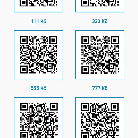
111 Kč
333 Kč
555 Kč
777 Kč